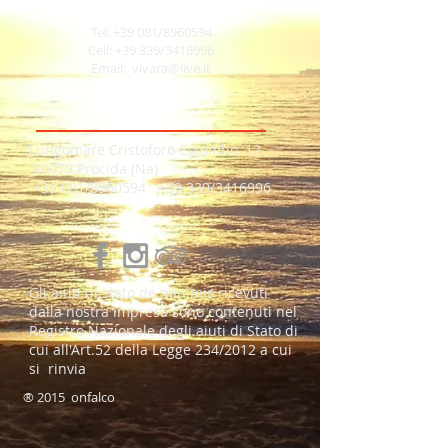
Tel: +39 081/8960594
Cell: +39 339/3416996
Email: vivara@live.it
Lungomare Cristoforo Colombo, 12
80079 Procida (Na)
+39 081/8960594 +39 339/3416996
Gli aiuti di stato de minimis ricevuti
dalla nostra impresa sono contenuti nel
Registro Nazionale degli aiuti di Stato di
cui all'Art.52 della Legge 234/2012 a cui
si rinvia
® 2015 onfalco